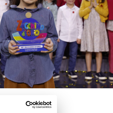
ezione vige la
massima