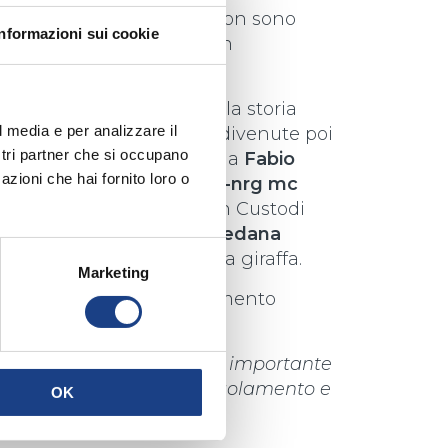
ei vari autori e musicisti non sono
Informazioni sui cookie
mento del giudizio per non
n modo la valutazione.
 italiani
che nell’arco della storia
l media e per analizzare il
hanno proposto canzoni divenute poi
ostri partner che si occupano
o Dalla
con Nonni Nonni, a
Fabio
azioni che hai fornito loro o
 Sgangherone,
Frankie hi-nrg mc
no,
Simone Cristicchi
con Custodi
ini
con Superbabbo,
Loredana
iano Sangiorgi
con Raffa la giraffa.
Marketing
ioni o richieste di chiarimento
@antoniano.it
 caricamento del brano è importante
 documenti richiesti dal regolamento e
OK
p3.