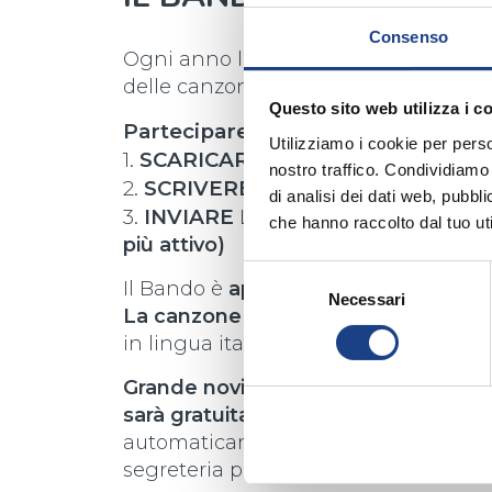
Consenso
Ogni anno l’Antoniano apre il
Bando
delle canzoni dello Zecchino d’Oro.
Questo sito web utilizza i c
Partecipare è semplice, e sono nec
Utilizziamo i cookie per perso
1.
SCARICARE
E LEGGERE IL
REGO
nostro traffico. Condividiamo 
2.
SCRIVERE
LA CANZONE (O LE CA
di analisi dei dati web, pubbl
3.
INVIARE
LA CANZONE TRAMITE
F
che hanno raccolto dal tuo uti
più attivo)
Selezione
Il Bando è
aperto a tutti
!
Necessari
del
La canzone deve essere originale e
consenso
in lingua italiana o in lingua stranier
Grande novità quest’anno per i giovan
sarà gratuita per gli under 20
, che s
automaticamente esentati dal pagam
segreteria per l’invio della proposta d