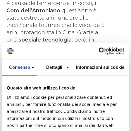
A causa dell’emergenza in corso, il
Coro dell’Antoniano
quest’anno è
stato costretto a rinunciare alla
tradizionale tournée che lo vede da 5
anni protagonista in Cina. Grazie a
una
speciale tecnologia
, però, in
qualche modo è stato presente: ha
potuto esibirsi infatti con una
proiezione olografica durante
7
Consenso
Dettagli
Informazioni sui cookie
concerti speciali in programma al
Children’s Art Theatre di Shanghai tra
il 31 dicembre 2020 e il 3 gennaio 2021.
Questo sito web utilizza i cookie
Lo spettacolo ha previsto un totale di
Utilizziamo i cookie per personalizzare contenuti ed
19 brani divisi in 2 tempi, per un totale
annunci, per fornire funzionalità dei social media e per
di quasi 2 ore di spettacolo: i brani
analizzare il nostro traffico. Condividiamo inoltre
sono stati interpretati dal
Coro
informazioni sul modo in cui utilizzi il nostro sito con i
dell’Antoniano diretto da Sabrina
nostri partner che si occupano di analisi dei dati web,