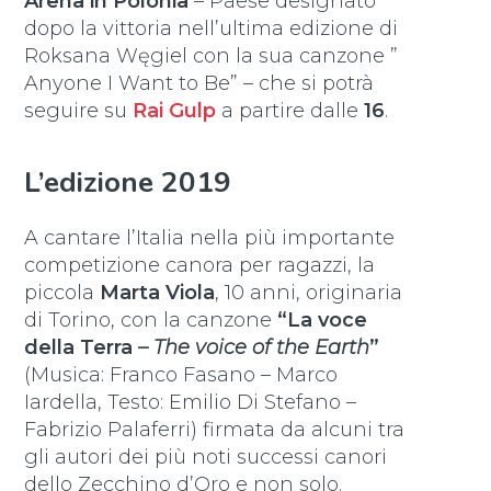
Arena in Polonia
– Paese designato
dopo la vittoria nell’ultima edizione di
Roksana Węgiel con la sua canzone ”
Anyone I Want to Be” – che si potrà
seguire su
Rai Gulp
a partire dalle
16
.
L’edizione 2019
A cantare l’Italia nella più importante
competizione canora per ragazzi, la
piccola
Marta Viola
, 10 anni, originaria
di Torino, con la canzone
“La voce
della Terra
– The voice of the Earth
”
(Musica: Franco Fasano – Marco
Iardella, Testo: Emilio Di Stefano –
Fabrizio Palaferri) firmata da alcuni tra
gli autori dei più noti successi canori
dello Zecchino d’Oro e non solo.