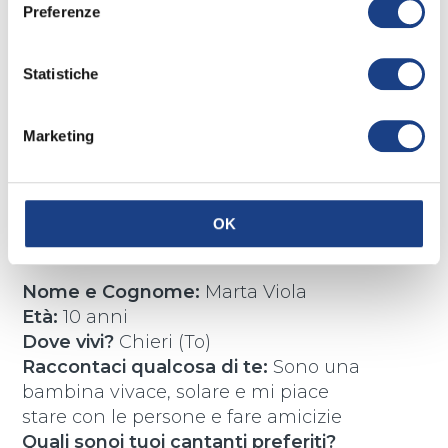
Bologna
Preferenze
Producer: Marco Iardella & Franco
Fasano
Statistiche
Sound designer: Alessandro Renzetti
Mixing and mastering: Studio
Registrazione Antoniano di Bologna
Marketing
L’interprete
OK
Nome e Cognome:
Marta Viola
Età:
10 anni
Dove vivi?
Chieri (To)
Raccontaci qualcosa di te:
Sono una
bambina vivace, solare e mi piace
stare con le persone e fare amicizie
Quali sonoi tuoi cantanti preferiti?