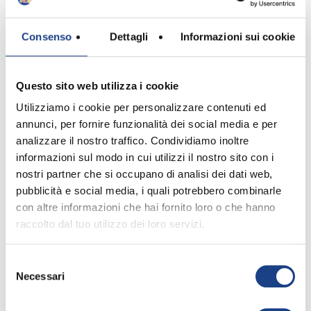
E per sempre se vuoi
Quella voce ancora ti racconterà
Consenso
Dettagli
Informazioni sui cookie
Della vita e della sua fragilità
Di ogni vita che una sola voce… ha
Questo sito web utilizza i cookie
Sempre sempre sempre
Utilizziamo i cookie per personalizzare contenuti ed
The voice of the earth
annunci, per fornire funzionalità dei social media e per
Sempre sempre sempre
analizzare il nostro traffico. Condividiamo inoltre
The voice of the earth
informazioni sul modo in cui utilizzi il nostro sito con i
nostri partner che si occupano di analisi dei dati web,
Credits
pubblicità e social media, i quali potrebbero combinarle
Title: La voce della terra
con altre informazioni che hai fornito loro o che hanno
Lyrics: Emilio Di Stefano – Fabrizio
raccolto dal tuo utilizzo dei loro servizi.
Palaferri
Music: Franco Fasano – Marco Iardella
Singer: Marta Viola
Selezione
Necessari
del
Artistic Director: Fabrizio Palaferri
consenso
Musical Production: Antoniano di