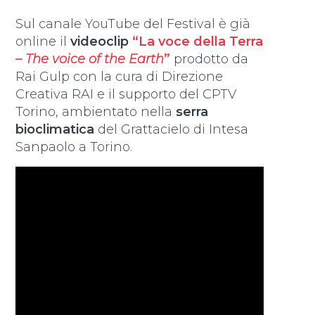
Sul canale YouTube del Festival è già
online il
videoclip
“La voce della Terra
– The voice of the Earth
”
prodotto da
Rai Gulp con la cura di Direzione
Creativa RAI e il supporto del CPTV
Torino, ambientato nella
serra
bioclimatica
del Grattacielo di Intesa
Sanpaolo a Torino.