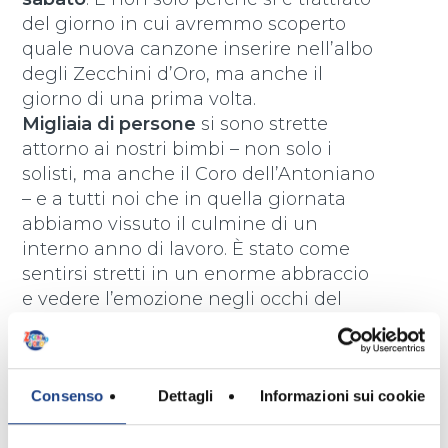
del giorno in cui avremmo scoperto
quale nuova canzone inserire nell’albo
degli Zecchini d’Oro, ma anche il
giorno di una prima volta.
Migliaia di persone
si sono strette
attorno ai nostri bimbi – non solo i
solisti, ma anche il Coro dell’Antoniano
– e a tutti noi che in quella giornata
abbiamo vissuto il culmine di un
interno anno di lavoro. È stato come
sentirsi stretti in un enorme abbraccio
e vedere l’emozione negli occhi del
pubblico e dei bimbi presenti, sentire
cantare l’arena ci ha “commosso il
cuore”, come avrebbe detto un
Consenso
Dettagli
Informazioni sui cookie
vecchio amico dell’Antoniano.