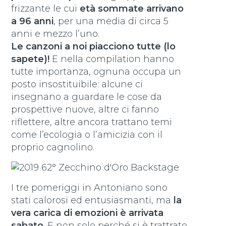
frizzante le cui
età sommate arrivano
a 96 anni
, per una media di circa 5
anni e mezzo l’uno.
Le canzoni a noi piacciono tutte (lo
sapete)!
E nella compilation hanno
tutte importanza, ognuna occupa un
posto insostituibile: alcune ci
insegnano a guardare le cose da
prospettive nuove, altre ci fanno
riflettere, altre ancora trattano temi
come l’ecologia o l’amicizia con il
proprio cagnolino.
I tre pomeriggi in Antoniano sono
stati calorosi ed entusiasmanti, ma
la
vera carica di emozioni è arrivata
sabato
. E non solo perché si è trattrato