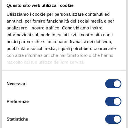
La finale all’Arena
Questo sito web utilizza i cookie
Utilizziamo i cookie per personalizzare contenuti ed
Siamo arrivati nell’arena dopo pranzo
annunci, per fornire funzionalità dei social media e per
e lo
spettacolo che ci siamo trovati di
analizzare il nostro traffico. Condividiamo inoltre
fronte ci ha tolto il fiato
… nei giorni
informazioni sul modo in cui utilizzi il nostro sito con i
precedenti avevamo avuto
nostri partner che si occupano di analisi dei dati web,
aggiornamenti sul procedere dei
pubblicità e social media, i quali potrebbero combinarle
lavori all’Arena, ma non avremmo mai
con altre informazioni che hai fornito loro o che hanno
immaginato di ritrovarci di fronte a
raccolto dal tuo utilizzo dei loro servizi.
una
scenografia così immensa, piena
di luci e colori, e tante tantissime
Selezione
sedie vuote
. Il pensiero è subito
Necessari
del
andato a tutti i tecnici coordinati dal
consenso
Centro di Produzione dell’Antoniano
Preferenze
e a chi ha tenuto in mano il lavoro.
Un’impresa davvero epica!
Statistiche