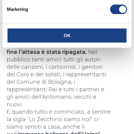
Marketing
Così abbiamo iniziato a sperare che le
persone arrivassero davvero! Perché è
un po’ come quando si organizza una
OK
festa, si invitano tutti gli amici, si
preparano tante torte e si aspetta.
Alla
fine l’attesa è stata ripagata.
Nel
pubblico tanti amici: tutti gli autori
delle canzoni, i cartoonist, i genitori
del Coro e dei solisti, i rappresentanti
del Comune di Bologna, i
rappresentanti Rai e tutti i partner e
gli amici dell’Antoniano, vecchi e
nuovi.
E quando tutto è cominciato, a sentire
la sigla “Lo Zecchino siamo noi” ci
siamo sentiti a casa, anche lì