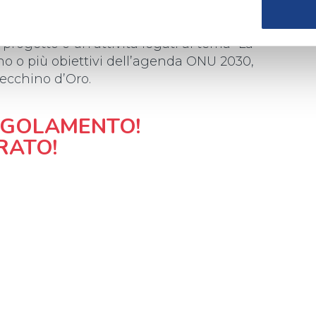
 progetto o un’attività legati al tema “La
o o più obiettivi dell’agenda ONU 2030,
ecchino d’Oro.
REGOLAMENTO!
RATO!