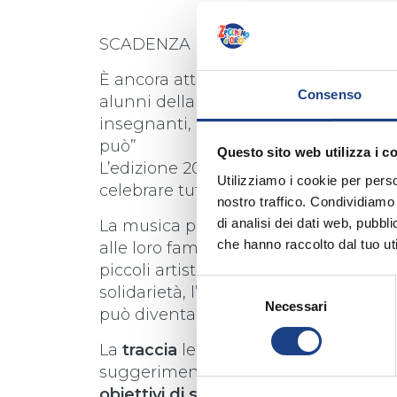
SCADENZA INVIO ELABORATI PRORO
È ancora attivo il
“Premio Zecchino d’
Consenso
alunni della scuola dell’infanzia e del
insegnanti, con l’invito a sviluppare 
può”
Questo sito web utilizza i c
L’edizione 2023 dello Zecchino d’Oro 
Utilizziamo i cookie per perso
celebrare tutto quello che la musica h
nostro traffico. Condividiamo 
di analisi dei dati web, pubbl
La musica può divertire e educare: 
che hanno raccolto dal tuo uti
alle loro famiglie hanno condiviso l’a
piccoli artisti portano nelle loro cas
Selezione
solidarietà, l’accoglienza, l’amore per l
Necessari
del
può diventare pane e offrire sostegno 
consenso
La
traccia
legata al premio quindi è p
suggerimento le classi potranno lav
obiettivi di sviluppo sostenibile de