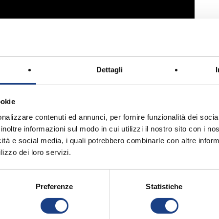
Dettagli
ookie
nalizzare contenuti ed annunci, per fornire funzionalità dei socia
inoltre informazioni sul modo in cui utilizzi il nostro sito con i n
icità e social media, i quali potrebbero combinarle con altre inform
lizzo dei loro servizi.
di Capodanno sta per cominciare! Chi
primo in gara è il pesce rombo che balla la
ango. Ci prova persino la giraffa con il suo
Preferenze
Statistiche
destinato a lanciare il ballo più in voga del
! Se non lo avete mai visto o sentito, il suo