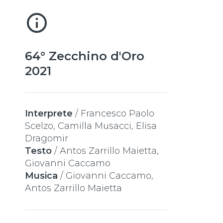
info_outline
64° Zecchino d'Oro
2021
Interprete
/
Francesco Paolo
Scelzo
,
Camilla Musacci
,
Elisa
Dragomir
Testo
/
Antos Zarrillo Maietta
,
Giovanni Caccamo
Musica
/
Giovanni Caccamo
,
Antos Zarrillo Maietta