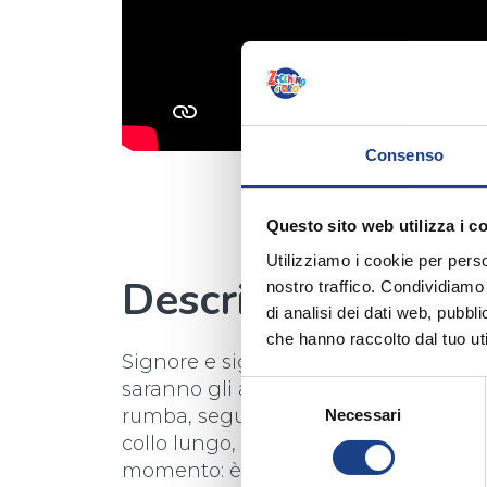
Consenso
Questo sito web utilizza i c
Utilizziamo i cookie per perso
Descrizione
nostro traffico. Condividiamo 
di analisi dei dati web, pubbl
che hanno raccolto dal tuo uti
Signore e signori, il gran concorso 
saranno gli animali protagonisti? Il 
Selezione
rumba, seguito dal tango dell’orangot
Necessari
del
collo lungo, ma il vero re è uno solo, 
consenso
momento: è proprio lui, il ci-ua-ua-cià