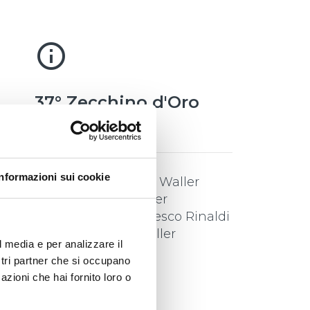
info_outline
37° Zecchino d'Oro
1994
Informazioni sui cookie
Interprete
/
Alessia Waller
Testo
/
Chiara Waller
Traduzione
/
Francesco Rinaldi
Musica
/
Chiara Waller
l media e per analizzare il
ostri partner che si occupano
azioni che hai fornito loro o