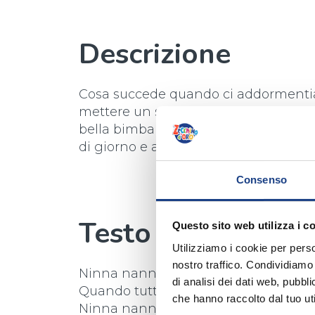
Descrizione
Cosa succede quando ci addormentia
mettere un sogno nel cestino dei sogn
bella bimba ed un drago, suo amico,
di giorno e anche di notte grazie all
Consenso
Testo
Questo sito web utilizza i c
Utilizziamo i cookie per perso
nostro traffico. Condividiamo 
Ninna nanna oh
di analisi dei dati web, pubbl
Quando tutto tace ormai
che hanno raccolto dal tuo uti
Ninna nanna oh