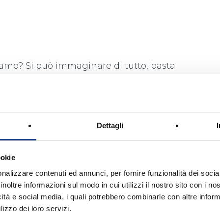
mo? Si può immaginare di tutto, basta
i e volare con la fantasia: così ci sarà una
 che volando insieme esploravano il mondo,
a luce delle fiamme sputate dal drago.
Dettagli
ookie
nalizzare contenuti ed annunci, per fornire funzionalità dei socia
inoltre informazioni sul modo in cui utilizzi il nostro sito con i n
icità e social media, i quali potrebbero combinarle con altre inform
lizzo dei loro servizi.