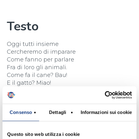
Testo
Oggi tutti insieme
Cercheremo di imparare
Come fanno per parlare
Fra di loro gli animali.
Come fa il cane? Bau!
E il gatto? Miao!
L'asinello? Hi! ho!
La mucca? Muuu...!
La rana? Cra!
Consenso
Dettagli
Informazioni sui cookie
La pecora? Beee...!
E il coccodrillo?
E il coccodrillo?
Questo sito web utilizza i cookie