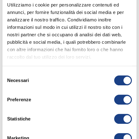
Il coccodrillo come fa
Utilizziamo i cookie per personalizzare contenuti ed
leggi tutto
Non c'è nessuno che lo sa.
annunci, per fornire funzionalità dei social media e per
Si dice mangi troppo,
analizzare il nostro traffico. Condividiamo inoltre
Non metta mai il cappotto,
informazioni sul modo in cui utilizzi il nostro sito con i
Che con i denti punga,
nostri partner che si occupano di analisi dei dati web,
Che molto spesso pianga,
Video Correlati
pubblicità e social media, i quali potrebbero combinarle
Però quando è tranquillo
con altre informazioni che hai fornito loro o che hanno
Come fa 'sto coccodrillo...
raccolto dal tuo utilizzo dei loro servizi.
Il coccodrillo come fa
Selezione
Non c'è nessuno che lo sa.
Necessari
del
Si arrabbia ma non strilla,
consenso
Sorseggia camomilla
play_circle_filled
Preferenze
E mezzo addormentato se ne va.
Guardo sui giornali,
Statistiche
Non c'è scritto niente:
Sembra che il problema
Zecchino d'Oro - Il coccodrillo
Non importi alla gente.
Marketing