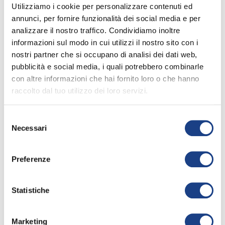
leggi tutto
Rap! Yoo!
Utilizziamo i cookie per personalizzare contenuti ed
Rap! Piccantissimo!
annunci, per fornire funzionalità dei social media e per
Rap! Yoo! Yoo!
analizzare il nostro traffico. Condividiamo inoltre
info_outline
informazioni sul modo in cui utilizzi il nostro sito con i
Mi chiamano tempesta
nostri partner che si occupano di analisi dei dati web,
Ma non combino guai,
pubblicità e social media, i quali potrebbero combinarle
Sono pieno di energia
54° Zecchino d'Oro
con altre informazioni che hai fornito loro o che hanno
E non mi fermo mai!
2011
raccolto dal tuo utilizzo dei loro servizi.
Un vero peperino,
per gli amici "Pep"
Selezione
Insegnaci a cantare questo rap!
Necessari
del
Zecchino Blu
consenso
La colazione brucia, Oh yeah!
Nel cappuccino bollente, Cosa
Preferenze
c'è?
Interprete
/
Giuseppe Mallo
Salsiccia piccante, Perché
Statistiche
Testo
/
Rosa Martirano
Mi dà voce per cantare questo
Musica
/
Rosa Martirano
Rap del pep!
Marketing