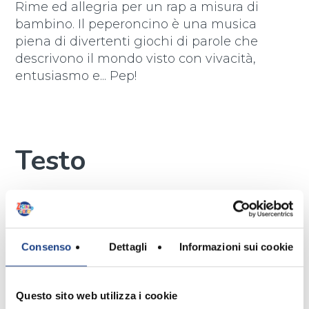
Rime ed allegria per un rap a misura di
bambino. Il peperoncino è una musica
piena di divertenti giochi di parole che
descrivono il mondo visto con vivacità,
entusiasmo e... Pep!
Testo
Ciao! Sono un bambino vivace,
Molto vivace, anzi
Vivacissimo!
Consenso
Dettagli
Informazioni sui cookie
Vi canterò un rap piccante,
Molto piccante, anzi
Rap! Piccantissimo!
Questo sito web utilizza i cookie