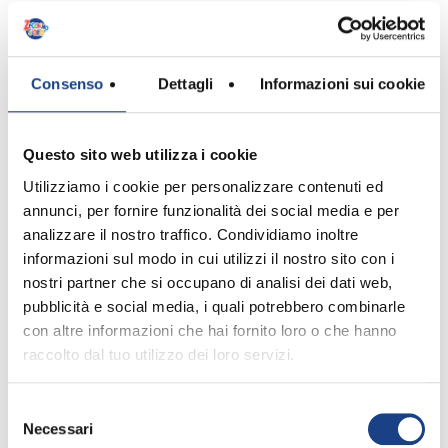
Testo
Consenso
Dettagli
Informazioni sui cookie
Ho una grande amica che
Mi ha insegnato il suo segreto
Questo sito web utilizza i cookie
Come si colora il mondo col sorriso.
Utilizziamo i cookie per personalizzare contenuti ed
È più facile lo sai
annunci, per fornire funzionalità dei social media e per
Diventare un gran pittore
analizzare il nostro traffico. Condividiamo inoltre
Se si ascolta quello che ti dice il cuore.
informazioni sul modo in cui utilizzi il nostro sito con i
E ogni cosa vedrai
nostri partner che si occupano di analisi dei dati web,
Sarà bella più che mai,
pubblicità e social media, i quali potrebbero combinarle
Se la vesti coi colori di un sorriso
con altre informazioni che hai fornito loro o che hanno
Per questo
raccolto dal tuo utilizzo dei loro servizi.
Sorridiamo tutti e d'arancio
Risplende il sole,
Selezione
Sorridiamo tutti insieme e più azzurro
Necessari
del