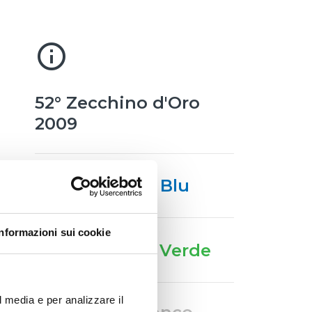
info_outline
52° Zecchino d'Oro
2009
Zecchino Blu
Informazioni sui cookie
Zecchino Verde
l media e per analizzare il