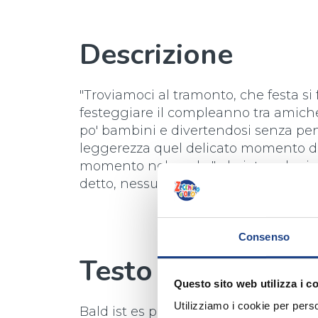
Descrizione
"Troviamoci al tramonto, che festa si 
festeggiare il compleanno tra amiche
po' bambini e divertendosi senza pen
leggerezza quel delicato momento di 
momento nel quale "sdraiate sul mio 
detto, nessuno saprà mai".
Consenso
Testo
Questo sito web utilizza i c
Utilizziamo i cookie per perso
Bald ist es party zeit.