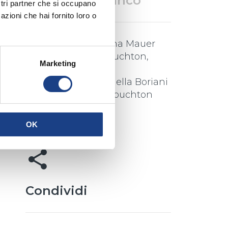
Zecchino Bianco
ostri partner che si occupano
azioni che hai fornito loro o
Interprete
/
Susanna Mauer
Testo
/
Timothy Touchton
,
Marketing
Gitta Walther
Traduzione
/
Antonella Boriani
Musica
/
Timothy Touchton
OK
share
Condividi