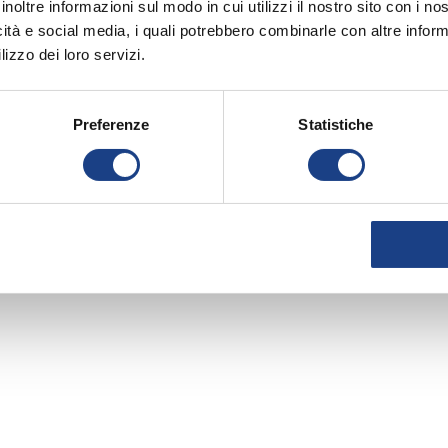
inoltre informazioni sul modo in cui utilizzi il nostro sito con i n
icità e social media, i quali potrebbero combinarle con altre inform
lizzo dei loro servizi.
Preferenze
Statistiche
'è
me,
etto sì
dì!
 più,
 a pois
arà!