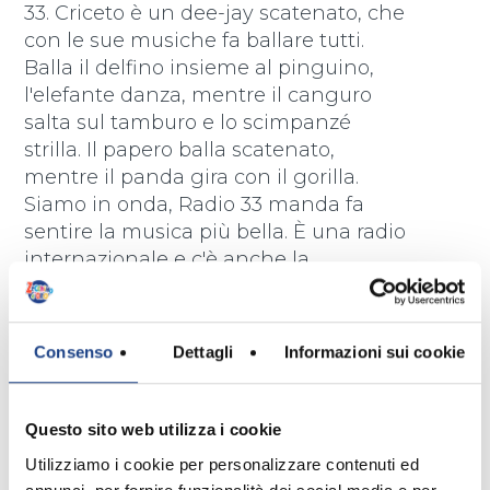
33. Criceto è un dee-jay scatenato, che
con le sue musiche fa ballare tutti.
Balla il delfino insieme al pinguino,
l'elefante danza, mentre il canguro
salta sul tamburo e lo scimpanzé
strilla. Il papero balla scatenato,
mentre il panda gira con il gorilla.
Siamo in onda, Radio 33 manda fa
sentire la musica più bella. È una radio
internazionale e c'è anche la
pubblicità. Ballano, ridono il tapiro,
l'orango e il gatto.
Chi cambia canale è un pollo e non lo
Consenso
Dettagli
Informazioni sui cookie
sa.
Questo sito web utilizza i cookie
Utilizziamo i cookie per personalizzare contenuti ed