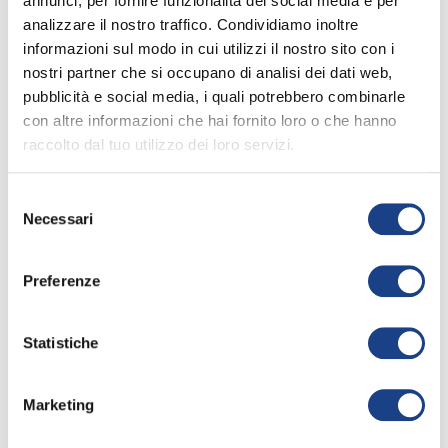
Testo
annunci, per fornire funzionalità dei social media e per
analizzare il nostro traffico. Condividiamo inoltre
informazioni sul modo in cui utilizzi il nostro sito con i
Sono Criceto dee-jay degli animali
nostri partner che si occupano di analisi dei dati web,
Non ho rivali coi dischi e con i CD!
pubblicità e social media, i quali potrebbero combinarle
Radio Criceto si va ad incominciare
con altre informazioni che hai fornito loro o che hanno
Pronti a ballare? Sì
raccolto dal tuo utilizzo dei loro servizi.
Più forte, più forte! Sì! Sì! Sì!
Selezione
C'è il pinguino Che dondola il bacino
Necessari
leggi tutto
del
C'è l'elefante Che ondeggia elegante
consenso
C'è il canguro Col tamburo
Preferenze
E strilla Olé!
info_outline
Lo scimpanzé!
Statistiche
Balla balla, è il papero che balla
Gira gira, il panda col gorilla
50° Zecchino d'Oro
Siamo in onda, è la musica più bella
Marketing
2007
Radio Criceto 33!