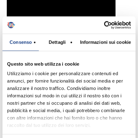
Consenso
Dettagli
Informazioni sui cookie
Questo sito web utilizza i cookie
Utilizziamo i cookie per personalizzare contenuti ed
annunci, per fornire funzionalità dei social media e per
analizzare il nostro traffico. Condividiamo inoltre
informazioni sul modo in cui utilizzi il nostro sito con i
nostri partner che si occupano di analisi dei dati web,
Dopo aver condiviso il palco come
pubblicità e social media, i quali potrebbero combinarle
conduttrice delle semifinali delle
con altre informazioni che hai fornito loro o che hanno
ultime tre edizioni dello
Zecchino
raccolto dal tuo utilizzo dei loro servizi.
d’Oro
su
Rai 1
, la collaborazione con