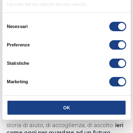
anche di nuove speranze. In guerra aveva
raccolto dal tuo utilizzo dei loro servizi.
visto come la musica riusciva a dare sollievo
alla loro anima triste.
Selezione
Necessari
del
Aveva capito che la musica poteva aiutarle
consenso
a rinascere.
Preferenze
Così accoglie la musica dello Zecchino
d’Oro all’Antoniano e dopo qualche anno,
Statistiche
grazie a Mariele Ventre, dà vita ad un coro i
bimbi:
nasce il Piccolo Coro dell’Antoniano
Marketing
con il suo “cuore
” che batte per diffondere
la solidarietà. Da allora il Piccolo Coro canta
questo legame,
canta l’amore verso il
prossimo e canta per donare speranza.
OK
La storia che vi abbiamo raccontato è una
storia di aiuto, di accoglienza, di ascolto:
ieri
come oggi per guardare ad un futuro