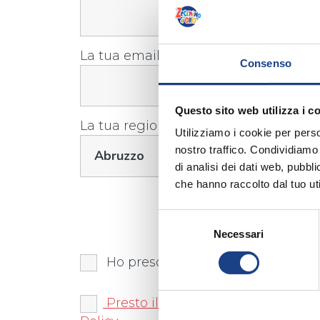
La tua email (richiesto)
Consenso
Questo sito web utilizza i c
La tua regione
Utilizziamo i cookie per perso
nostro traffico. Condividiamo 
Abruzzo
di analisi dei dati web, pubbl
che hanno raccolto dal tuo uti
Selezione
Necessari
del
consenso
Ho preso visione della
Privacy Po
Presto il consenso a rimanere in 