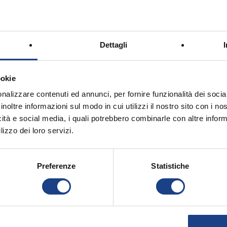
Dettagli
ookie
nalizzare contenuti ed annunci, per fornire funzionalità dei socia
inoltre informazioni sul modo in cui utilizzi il nostro sito con i n
icità e social media, i quali potrebbero combinarle con altre inform
lizzo dei loro servizi.
Preferenze
Statistiche
licy
e autorizzo il trattamento dei miei dati person
contatto con le iniziative dell’Antoniano di Bolog