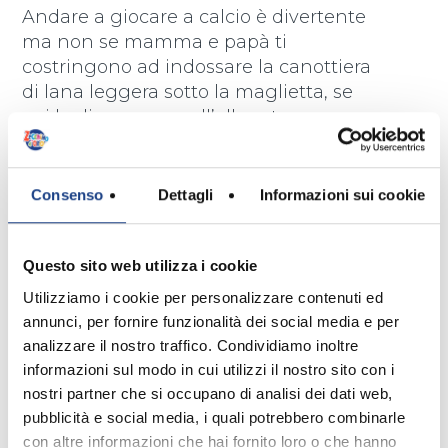
Andare a giocare a calcio è divertente
ma non se mamma e papà ti
costringono ad indossare la canottiera
di lana leggera sotto la maglietta, se
poi lo dicono pure all’allenatore…
Infondo, però, si sa che lo fanno a fin
di bene: senza la canottiera c’è il
rischio di prendersi un bel raffreddore!
Consenso
Dettagli
Informazioni sui cookie
E allora ecco un nuovissimo videoclip
con i bimbi del Piccolo Coro per una
Questo sito web utilizza i cookie
versione super speciale di “Metti la
Utilizziamo i cookie per personalizzare contenuti ed
canottiera”!
annunci, per fornire funzionalità dei social media e per
analizzare il nostro traffico. Condividiamo inoltre
informazioni sul modo in cui utilizzi il nostro sito con i
nostri partner che si occupano di analisi dei dati web,
pubblicità e social media, i quali potrebbero combinarle
con altre informazioni che hai fornito loro o che hanno