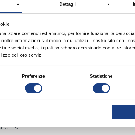
cipe blu!
Dettagli
bosco,
ò!
ookie
 castello,
nalizzare contenuti ed annunci, per fornire funzionalità dei socia
 comò!
inoltre informazioni sul modo in cui utilizzi il nostro sito con i n
icità e social media, i quali potrebbero combinarle con altre inform
gli perché
lizzo dei loro servizi.
iù di te!
zzurro davvero
Preferenze
Statistiche
e è lassù!
zzurro davvero
cipe blu!
cipessa
che me,