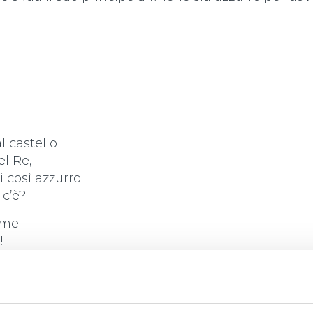
l castello
el Re,
i così azzurro
 c’è?
 me
!
zzurro davvero
e è lassù!
zzurro davvero