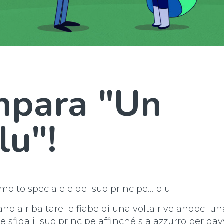
mpara "Un
lu"!
molto speciale e del suo principe… blu!
ano a ribaltare le fiabe di una volta rivelandoci u
e sfida il suo principe affinché sia azzurro per da