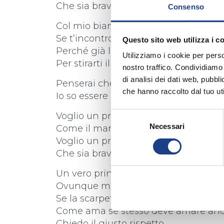
Che sia bravo e sincero, mica un prin
Consenso
Col mio bianco cavallo vado sola nel 
Se t’incontro sei rospo, rospo ti lascer
Questo sito web utilizza i c
Perché già l’ho capito che mi vuoi nel
Utilizziamo i cookie per perso
Per stirarti il mantello e spolverare il
nostro traffico. Condividiamo 
di analisi dei dati web, pubbl
Penserai che son stramba, ma ti sba
che hanno raccolto dal tuo uti
Io so essere in gamba, anche un po’ p
Selezione
Voglio un principe azzurro, che sia a
Necessari
del
Come il mare ed il cielo quando il sol
consenso
Voglio un principe azzurro, che sia a
Che sia bravo e sincero, mica un prin
Un vero principe sa trattarmi da prin
Ovunque mi cercherà
Se la scarpetta l’ho persa.
Come ama se stesso deve amare an
Chiedo il giusto rispetto,