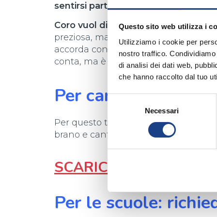
sentirsi parte della comunità nazion
Coro vuol dire ascolto, collaborazio
Questo sito web utilizza i c
preziosa, ma il risultato più bello si o
Utilizziamo i cookie per perso
accorda con gli altri
. È esattamente 
nostro traffico. Condividiamo 
conta, ma è l’impegno condiviso a re
di analisi dei dati web, pubbl
che hanno raccolto dal tuo uti
Per cantare insieme 
Selezione
Necessari
del
Per questo tutti potranno scaricare 
consenso
brano e cantarlo a casa, a scuola o in
SCARICA QUI TESTO, B
Per le scuole: richiedi