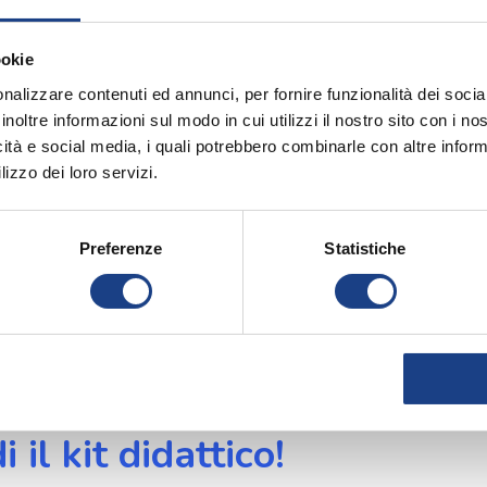
ale.
ne, comunità
. In un coro ogni voce è unica e
ookie
ttiene solo quando ci si ascolta e ci si
nalizzare contenuti ed annunci, per fornire funzionalità dei socia
ciò che accade in una Repubblica
: ognuno
inoltre informazioni sul modo in cui utilizzi il nostro sito con i n
alizzare il bene comune.
icità e social media, i quali potrebbero combinarle con altre inform
lizzo dei loro servizi.
scarica il materiale!
Preferenze
Statistiche
online
testo, base e spartito
per imparare il
 famiglia.
ASE E SPARTITO!
 il kit didattico!