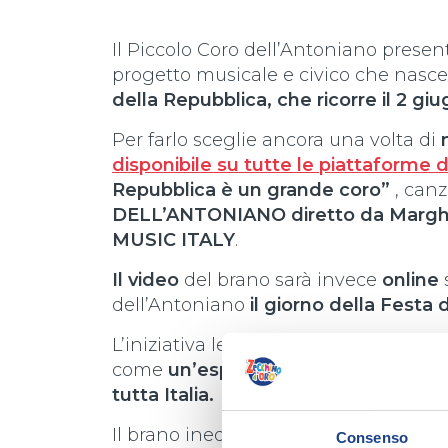
Il Piccolo Coro dell’Antoniano prese
progetto musicale e civico che nasc
della Repubblica, che ricorre il 2 gi
Per farlo sceglie ancora una volta di
m
disponibile su tutte le piattaforme di
Repubblica è un grande coro”
, can
DELL’ANTONIANO diretto da Marghe
MUSIC ITALY
.
Il video
del brano sarà invece
online
dell’Antoniano
il giorno della Festa
L’iniziativa legge
la storia della Repu
come
un’esperienza musicale collett
tutta Italia.
Il brano inedito è stato pensato com
Consenso