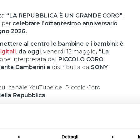
nta
“LA REPUBBLICA È UN GRANDE CORO”
,
e per
celebrare l’ottantesimo anniversario
ugno 2026.
ettere al centro le bambine e i bambini: è
gitali
,
da oggi
, venerdì 15 maggio
,
“La
zone interpretata dal
PICCOLO CORO
rita Gamberini e
distribuita da
SONY
sul canale YouTube del Piccolo Coro
 della Repubblica
.
bblica e i valori della nostra Costituzione
iva dedicata alle bambine e ai bambini di
e
strumento per riflettere, emozionarsi e
Dettagli