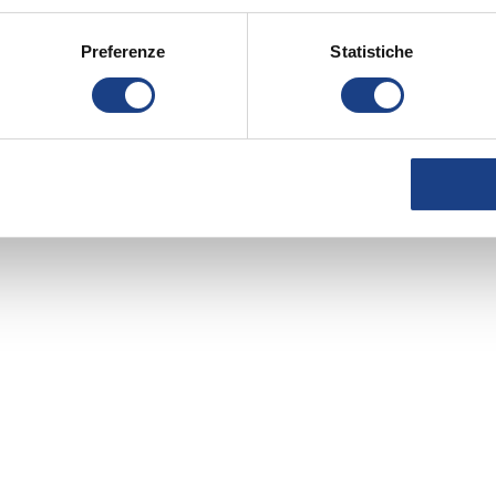
Preferenze
Statistiche
12° Zecchino d'Oro
1970