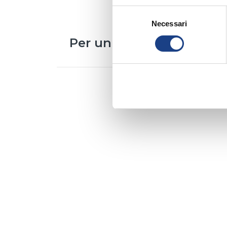
Selezione
Necessari
del
consenso
Per un bicchier di vino
Interprete
/
Catia Gazzotti
Testo
/
Ermanno Parazzini
Musica
/
Gianpietro Marazza