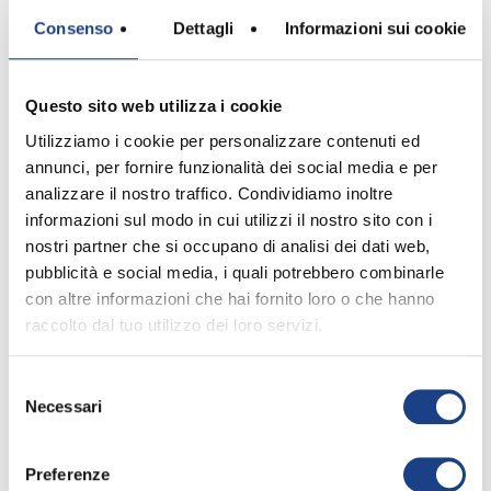
Consenso
Dettagli
Informazioni sui cookie
Cecilia Rita
Freitas
Questo sito web utilizza i cookie
Utilizziamo i cookie per personalizzare contenuti ed
annunci, per fornire funzionalità dei social media e per
Interprete
analizzare il nostro traffico. Condividiamo inoltre
informazioni sul modo in cui utilizzi il nostro sito con i
nostri partner che si occupano di analisi dei dati web,
pubblicità e social media, i quali potrebbero combinarle
con altre informazioni che hai fornito loro o che hanno
raccolto dal tuo utilizzo dei loro servizi.
La sua canzone
Selezione
Necessari
del
consenso
Balancê
Preferenze