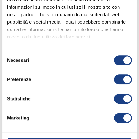
La sua canzone
informazioni sul modo in cui utilizzi il nostro sito con i
nostri partner che si occupano di analisi dei dati web,
pubblicità e social media, i quali potrebbero combinarle
con altre informazioni che hai fornito loro o che hanno
La banda del cortile
raccolto dal tuo utilizzo dei loro servizi.
17° Zecchino d'Oro
Selezione
Apri la
keyboard_arrow_right
scheda
Necessari
del
Interprete
/
Salvo
1975
consenso
Mazzonello
,
Preferenze
Michela Nati
Testo
/
Laura
Statistiche
Zanin
Musica
/
Sergio
Censi
Marketing