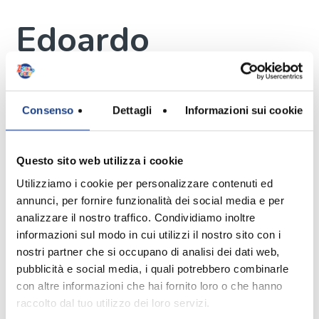
Edoardo
Pachera
Interprete
Consenso
Dettagli
Informazioni sui cookie
Questo sito web utilizza i cookie
Utilizziamo i cookie per personalizzare contenuti ed
Mi chiamo Edoardo Pachera e ho 10
annunci, per fornire funzionalità dei social media e per
anni, vengo da Lazise in provincia di
analizzare il nostro traffico. Condividiamo inoltre
Verona.
informazioni sul modo in cui utilizzi il nostro sito con i
Ho un fratello di 8 anni, Giovanni, e
nostri partner che si occupano di analisi dei dati web,
una sorella, Sofia, di 16, con cui vado
pubblicità e social media, i quali potrebbero combinarle
molto d'accordo.
con altre informazioni che hai fornito loro o che hanno
Giocavo a basket, ora invece faccio
raccolto dal tuo utilizzo dei loro servizi.
tennis. Non mi piace molto mangiare