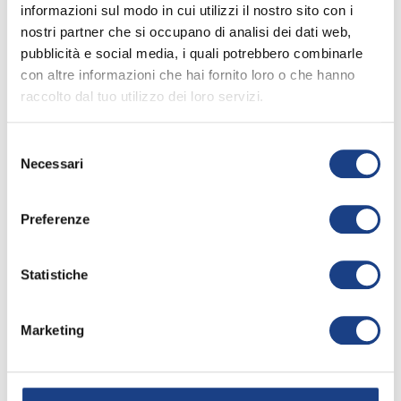
informazioni sul modo in cui utilizzi il nostro sito con i
nostri partner che si occupano di analisi dei dati web,
La sua canzone
pubblicità e social media, i quali potrebbero combinarle
con altre informazioni che hai fornito loro o che hanno
raccolto dal tuo utilizzo dei loro servizi.
Superbabbo
Selezione
64° Zecchino d'Oro
Necessari
del
consenso
Apri la
keyboard_arrow_right
scheda
Preferenze
Interprete
/
Zoe
2021
Adamelli
Statistiche
Testo
/
Marco Masini
,
Veronica Rauccio
,
Emiliano Cecere
Marketing
Musica
/
Marco
Masini
,
Veronica
Rauccio
,
Emiliano