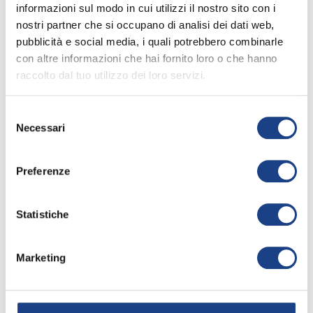
informazioni sul modo in cui utilizzi il nostro sito con i
nostri partner che si occupano di analisi dei dati web,
La sua canzone
pubblicità e social media, i quali potrebbero combinarle
con altre informazioni che hai fornito loro o che hanno
raccolto dal tuo utilizzo dei loro servizi.
Un'altalena in cielo
Selezione
50° Zecchino d'Oro
Necessari
del
consenso
Apri la
keyboard_arrow_right
scheda
Preferenze
Interprete
/
2007
Annatendai
Statistiche
Gonah
Testo
/
Stephen C.
K. Gonah
,
Paolo
Marketing
Buffoni
Traduzione
/
Giovanni Gotti