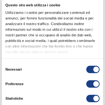
Questo sito web utilizza i cookie
Marco Ferri
Utilizziamo i cookie per personalizzare contenuti ed
annunci, per fornire funzionalità dei social media e per
analizzare il nostro traffico. Condividiamo inoltre
Interprete
informazioni sul modo in cui utilizzi il nostro sito con i
nostri partner che si occupano di analisi dei dati web,
pubblicità e social media, i quali potrebbero combinarle
con altre informazioni che hai fornito loro o che hanno
raccolto dal tuo utilizzo dei loro servizi.
Selezione
La sua canzone
Necessari
del
consenso
Preferenze
Tre scozzesi
14° Zecchino d'Oro
Statistiche