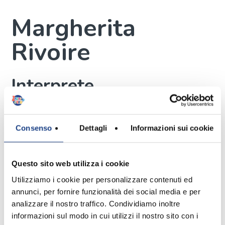
Margherita
Rivoire
Interprete
Consenso
Dettagli
Informazioni sui cookie
Mi chiamo Margherita Rivoire e ho 5
anni, vengo da Milano.
In famiglia ho una sorellina di 2 anni e
Questo sito web utilizza i cookie
mezzo (Allegra). Insieme inventiamo
Utilizziamo i cookie per personalizzare contenuti ed
tanti giochi nuovi.
annunci, per fornire funzionalità dei social media e per
Non vado ancora a scuola quindi non
analizzare il nostro traffico. Condividiamo inoltre
ho una materia preferita; il mio
informazioni sul modo in cui utilizzi il nostro sito con i
animale preferito è il gatto. Ho una