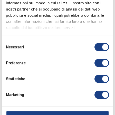
informazioni sul modo in cui utilizzi il nostro sito con i
nostri partner che si occupano di analisi dei dati web,
La sua canzone
pubblicità e social media, i quali potrebbero combinarle
con altre informazioni che hai fornito loro o che hanno
raccolto dal tuo utilizzo dei loro servizi.
Ci ci ci co co
Selezione
66° Zecchino d'Oro
Necessari
del
consenso
Apri la
keyboard_arrow_right
scheda
Preferenze
Interprete
/
2023
Martina Vecchione
Statistiche
Testo
/
Michele
Paulicelli
,
Marco
Iardella
Marketing
Musica
/
Michele
Paulicelli
,
Marco
Iardella