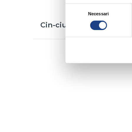
Selezione
Necessari
del
consenso
Cin-ciu-è
Interprete
/
Patrizia Alpago
Testo
/
Laura Zanin
Musica
/
Giordano Bruno Martelli
,