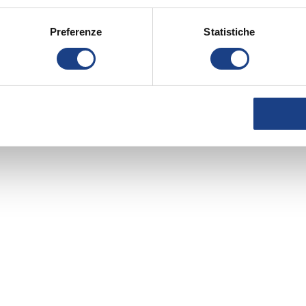
Preferenze
Statistiche
11° Zecchino d'Oro
1969
Giuseppe Perotti