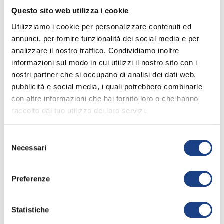
Questo sito web utilizza i cookie
Pietro Lavalle
Utilizziamo i cookie per personalizzare contenuti ed
annunci, per fornire funzionalità dei social media e per
analizzare il nostro traffico. Condividiamo inoltre
Interprete
informazioni sul modo in cui utilizzi il nostro sito con i
nostri partner che si occupano di analisi dei dati web,
pubblicità e social media, i quali potrebbero combinarle
con altre informazioni che hai fornito loro o che hanno
raccolto dal tuo utilizzo dei loro servizi.
Selezione
La sua canzone
Necessari
del
consenso
Preferenze
Ma che pizza
37° Zecchino d'Oro
Statistiche