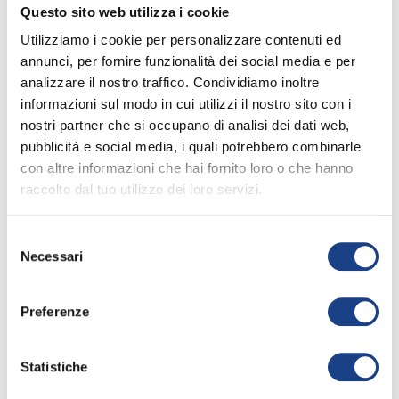
Le sue canzoni
Questo sito web utilizza i cookie
Utilizziamo i cookie per personalizzare contenuti ed
annunci, per fornire funzionalità dei social media e per
analizzare il nostro traffico. Condividiamo inoltre
Jingle band
informazioni sul modo in cui utilizzi il nostro sito con i
67° Zecchino d'Oro
nostri partner che si occupano di analisi dei dati web,
pubblicità e social media, i quali potrebbero combinarle
Apri la
keyboard_arrow_right
scheda
con altre informazioni che hai fornito loro o che hanno
raccolto dal tuo utilizzo dei loro servizi.
Interprete
/
Kira
2024
Pasotto
,
Francesco
Toc Toc
Selezione
Mazzotta Margapoti
Necessari
68° Zecchino d'Oro
del
Testo
/
Sara Casali
,
consenso
Alessio Zini
Apri la
keyboard_arrow_right
Musica
scheda
/
Alessandro
Preferenze
Fava
,
Max Elias
Interprete
/
Beppe
2025
Kleinschmidt
,
Gianvito
Caruana
,
Sofia
Statistiche
Vizzi
Bianco