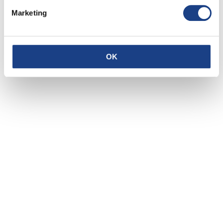
Testo
/
Sara
Marketing
Casali
,
Alessio Zini
Musica
/
Sara
Casali
,
Alessio Zini
OK