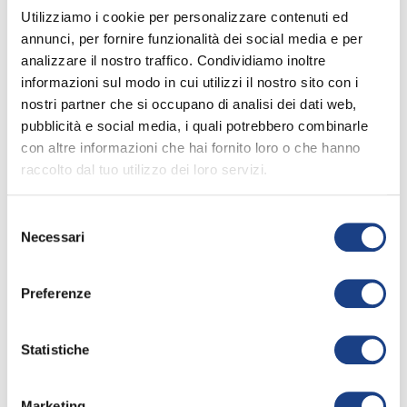
matematica, scienze motorie e
Utilizziamo i cookie per personalizzare contenuti ed
inglese. Sto studiando anche il violino
annunci, per fornire funzionalità dei social media e per
e pratico danza classica da quando
analizzare il nostro traffico. Condividiamo inoltre
aveva quattro anni e mezzo. il mio
informazioni sul modo in cui utilizzi il nostro sito con i
animale preferito è il cavallo.
nostri partner che si occupano di analisi dei dati web,
pubblicità e social media, i quali potrebbero combinarle
I miei piatti preferiti sono il riso allo
con altre informazioni che hai fornito loro o che hanno
zafferano e i tortellini in brodo.
raccolto dal tuo utilizzo dei loro servizi.
Nel tempo libero mi piace giocare con
le bambole con le mie amiche, a
monopoli con i miei genitori e
Selezione
Necessari
ascoltare e vedere i video musicali. Da
del
grande vorrei fare la cantante e la
consenso
mamma.
Preferenze
Per me lo Zecchino d'Oro è registrare
con i maestri Siro e Sabrina e giocare
Statistiche
con Carmen, Isabella e gli altri
bambini.
La canzone che canto al 54° Zecchino
Marketing