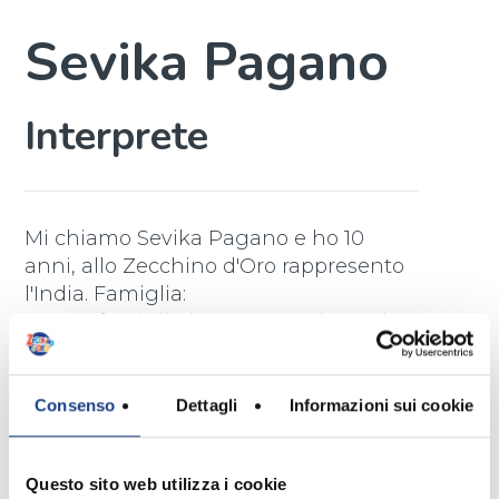
Sevika Pagano
Interprete
Mi chiamo Sevika Pagano e ho 10
anni, allo Zecchino d'Oro rappresento
l'India. Famiglia:
La mia famiglia è composta da papà
Vincenzo (architetto impiegato presso
la Sovrintendenza Archeologica di
Pompei) e mamma Luisa (insegnante
Consenso
Dettagli
Informazioni sui cookie
di materie letterarie al liceo artistico "G.
De Chirico" di Torre Annunziata).
Questo sito web utilizza i cookie
A scuola mi piace studiare