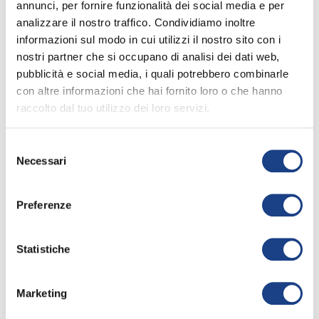
annunci, per fornire funzionalità dei social media e per
La sua canzone
analizzare il nostro traffico. Condividiamo inoltre
informazioni sul modo in cui utilizzi il nostro sito con i
nostri partner che si occupano di analisi dei dati web,
pubblicità e social media, i quali potrebbero combinarle
La piramide
con altre informazioni che hai fornito loro o che hanno
24° Zecchino d'Oro
raccolto dal tuo utilizzo dei loro servizi.
Apri la
keyboard_arrow_right
scheda
Selezione
Interprete
/
Filippo
1981
Necessari
del
Leonardi
,
Nicole
consenso
Rivano
,
Fabio Floritelli
Preferenze
Testo
/
Visevi
Musica
/
Softly
Statistiche
Marketing