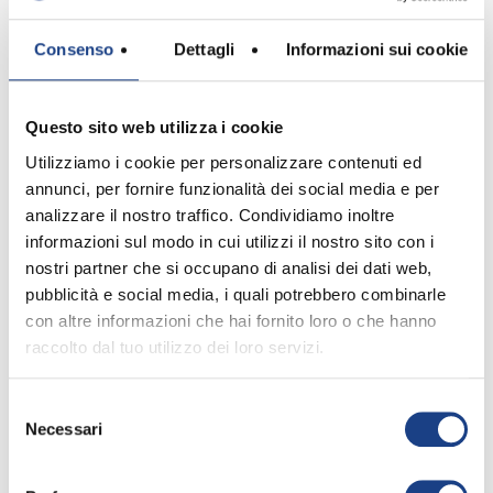
libro,
trasportare le note di questa canzone.
Consenso
Dettagli
Informazioni sui cookie
Ci pensa il vento a trasportare i pollini
di un fiore
Questo sito web utilizza i cookie
Sollevare le onde nel grande mare
e le nubi più grigie fa sempre
Utilizziamo i cookie per personalizzare contenuti ed
scappare.
annunci, per fornire funzionalità dei social media e per
Ci pensa il vento ad asciugare i panni
analizzare il nostro traffico. Condividiamo inoltre
stesi al sole
informazioni sul modo in cui utilizzi il nostro sito con i
nostri partner che si occupano di analisi dei dati web,
A sfogliare le pagine di un vecchio
pubblicità e social media, i quali potrebbero combinarle
libro,
con altre informazioni che hai fornito loro o che hanno
trasportare le note di questa canzone.
raccolto dal tuo utilizzo dei loro servizi.
Ci pensa il vento a trasportare i pollini
di un fiore
Sollevare le onde nel grande mare
Selezione
Necessari
e le nubi più grigie fa sempre
del
consenso
scappare.
Da dove lui arriva tu forse non sai