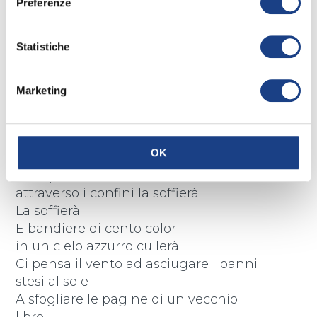
Preferenze
e non gli puoi chiedere “ma dove vai?”
Lo senti che gira sempre intorno a te,
Statistiche
ma non puoi vederlo con gli occhi
perché:
Il vento non ha né forma né colore.
Marketing
Tu fermati e ascolta, lo potrai trovare.
Nei momenti di gioia, con te canterà,
e se piangi le lacrime cancellerà.
OK
E se faremo la Pace lo capirà,
Lo capirà
attraverso i confini la soffierà.
La soffierà
E bandiere di cento colori
in un cielo azzurro cullerà.
Ci pensa il vento ad asciugare i panni
stesi al sole
A sfogliare le pagine di un vecchio