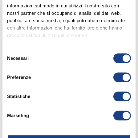
Testo
informazioni sul modo in cui utilizzi il nostro sito con i
nostri partner che si occupano di analisi dei dati web,
pubblicità e social media, i quali potrebbero combinarle
C'è un milanista e un’interista
con altre informazioni che hai fornito loro o che hanno
C'è un milanista che abbraccia
raccolto dal tuo utilizzo dei loro servizi.
un’interista
Con il pallone mattina e sera
Selezione
Giocano insieme nella squadra della
Necessari
del
scuola
consenso
C'è un romanista e un’interista
Preferenze
leggi tutto
C'è un romanista un’interista e un
milanista
Statistiche
Tutti insieme fanno la ola
info_outline
Allo stadio a cantare a squarciagola
Marketing
C'è un fiorentino e un romanista
C'è un fiorentino un romanista
67° Zecchino d'Oro
un’interista e un milanista
2024