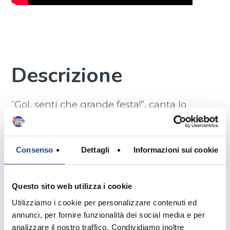
Descrizione
“Gol, senti che grande festa!”, canta lo
stadio. Come mai tifosi di tante
squadre diverse stanno festeggiando
tutti insieme? Perché, nonostante tutti
Consenso
Dettagli
Informazioni sui cookie
tifino per la propria squadra del cuore,
hanno imparato che la vera vittoria da
celebrare è l’amicizia.
Questo sito web utilizza i cookie
Utilizziamo i cookie per personalizzare contenuti ed
annunci, per fornire funzionalità dei social media e per
analizzare il nostro traffico. Condividiamo inoltre