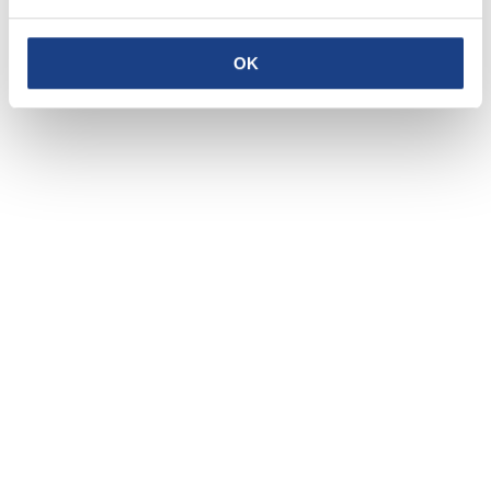
Morettini
,
Luca
Angelosanti
OK