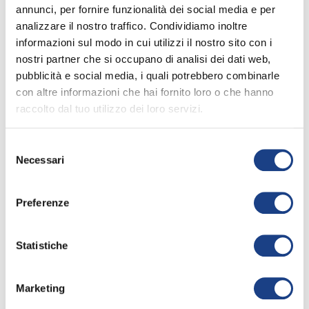
annunci, per fornire funzionalità dei social media e per
analizzare il nostro traffico. Condividiamo inoltre
La sua canzone
informazioni sul modo in cui utilizzi il nostro sito con i
nostri partner che si occupano di analisi dei dati web,
pubblicità e social media, i quali potrebbero combinarle
con altre informazioni che hai fornito loro o che hanno
Gol! L'amicizia fa festa
raccolto dal tuo utilizzo dei loro servizi.
67° Zecchino d'Oro
Selezione
Apri la
keyboard_arrow_right
Necessari
scheda
del
consenso
Interprete
/
Vittorio
2024
Miguel Panchano
Preferenze
Coronado
Testo
/
Francesco
Statistiche
Morettini
,
Luca
Angelosanti
,
Francesco
Leombruni
Marketing
Musica
/
Francesco