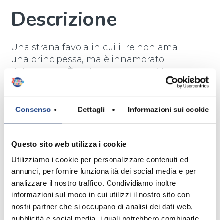
Descrizione
Una strana favola in cui il re non ama
una principessa, ma è innamorato
della strega. È bella e conosce mille
pozioni, ma anche lei non può
comandare un cuore innamorato. I
due si sposano e vivono felici al
Consenso
Dettagli
Informazioni sui cookie
castello, ma nessuno può dire alla
strega che è poco raffinata, altrimenti
Questo sito web utilizza i cookie
sono guai!
Utilizziamo i cookie per personalizzare contenuti ed
annunci, per fornire funzionalità dei social media e per
analizzare il nostro traffico. Condividiamo inoltre
Testo
informazioni sul modo in cui utilizzi il nostro sito con i
nostri partner che si occupano di analisi dei dati web,
pubblicità e social media, i quali potrebbero combinarle