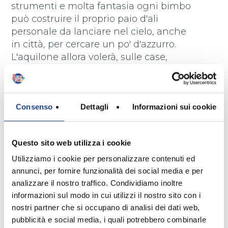
strumenti e molta fantasia ogni bimbo
può costruire il proprio paio d'ali
personale da lanciare nel cielo, anche
in città, per cercare un po' d'azzurro.
L'aquilone allora volerà, sulle case,
sulle strade, sopra tutta la città.
Consenso
Dettagli
Informazioni sui cookie
Testo
Questo sito web utilizza i cookie
Utilizziamo i cookie per personalizzare contenuti ed
È una domenica di primavera,
annunci, per fornire funzionalità dei social media e per
Nel terrapieno fuori città
analizzare il nostro traffico. Condividiamo inoltre
Molti ragazzi si son radunati,
informazioni sul modo in cui utilizzi il nostro sito con i
Guardano in alto con occhi incantati:
nostri partner che si occupano di analisi dei dati web,
È il primo volo di un piccolo aquilone
pubblicità e social media, i quali potrebbero combinarle