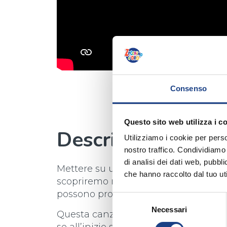
Consenso
Questo sito web utilizza i c
Descrizione
Utilizziamo i cookie per perso
nostro traffico. Condividiamo 
di analisi dei dati web, pubbl
Mettere su una band non è un’impresa
che hanno raccolto dal tuo uti
scopriremo mai quali risultati si pos
possono provare.
Selezione
Necessari
del
Questa canzone è un invito a non ave
consenso