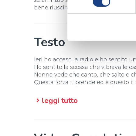
se all’inizio si rischia di sbagliare un
bene riusciremo a fare tutto ciò che 
Testo
Ieri ho acceso la radio e ho sentito 
Ho sentito la scossa che vibrava le o
Nonna vede che canto, che salto e ch
Questa forza ti prende ed è questo 
Mettiamo su la band, saranno emozi
leggi tutto
Mettiamo su la band, giochiamo coi 
Mettiamo su la band, proviamo canz
Che quella giusta prima o poi arriver
Mettiamo su la band, saranno emozi
Mettiamo su la band, giochiamo coi 