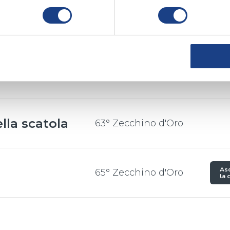
utta
61° Zecchino d'Oro
e
,
Angelica Gobbo
,
2018
lla scatola
63° Zecchino d'Oro
ndro Augusto
2020
ndro Augusto
Asc
65° Zecchino d'Oro
la 
o
2022
 Palmitesta
aro
,
Giuseppe Carlo