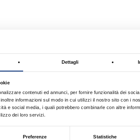
apotorto
Dettagli
ookie
nalizzare contenuti ed annunci, per fornire funzionalità dei socia
inoltre informazioni sul modo in cui utilizzi il nostro sito con i n
icità e social media, i quali potrebbero combinarle con altre inform
 Veronese. Nella vita lavoro come Addetto
lizzo dei loro servizi.
solengo, in provincia di Verona.
Preferenze
Statistiche