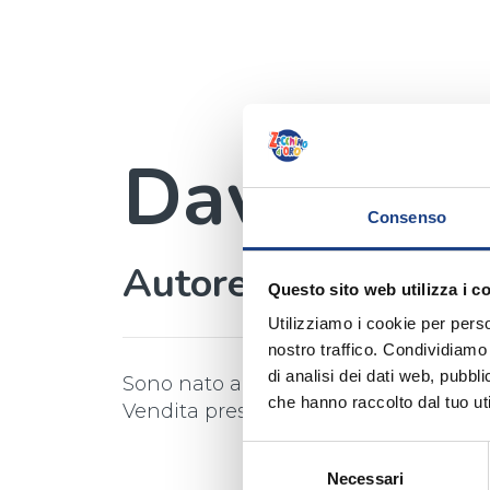
Davide C
Consenso
Autore
Questo sito web utilizza i c
Utilizziamo i cookie per perso
nostro traffico. Condividiamo 
di analisi dei dati web, pubbl
Sono nato a Venezia e vivo a Caprino
che hanno raccolto dal tuo uti
Vendita presso un Ipermercato di Bus
Selezione
Necessari
del