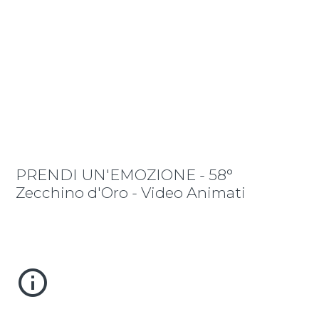
play_circle_filled
PRENDI UN'EMOZIONE - 58°
Zecchino d'Oro - Video Animati
info_outline