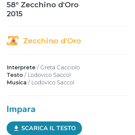
58° Zecchino d'Oro
2015
Zecchino d'Oro
Interprete
/
Greta Cacciolo
Testo
/
Lodovico Saccol
Musica
/
Lodovico Saccol
Impara
SCARICA IL TESTO
file_download