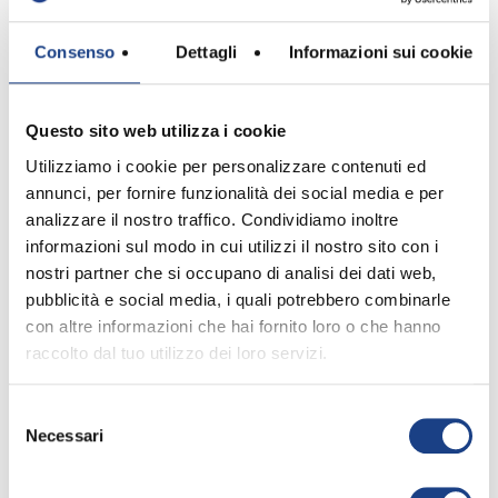
Cacciolo - Zecchino D'Oro 2015
colora il cielo dentro di noi,
Sono nuvole, sono il sereno, sono il
Consenso
Dettagli
Informazioni sui cookie
sale, il pepe di ciò che fai.
C'è la rabbia che non riesci a capire
E non sai se poi ti passerà,
Questo sito web utilizza i cookie
Ma davvero basta solo parlare
Utilizziamo i cookie per personalizzare contenuti ed
E la soluzione si troverà.
annunci, per fornire funzionalità dei social media e per
play_circle_filled
analizzare il nostro traffico. Condividiamo inoltre
Se le cose nuove fanno un po' paura,
informazioni sul modo in cui utilizzi il nostro sito con i
tira fuori la curiosità,
nostri partner che si occupano di analisi dei dati web,
Ogni giorno è davvero un'avventura,
pubblicità e social media, i quali potrebbero combinarle
Il domani ti sorprenderà!
con altre informazioni che hai fornito loro o che hanno
Prendi un'emozione - Il Piccolo
raccolto dal tuo utilizzo dei loro servizi.
Prendi un'emozione, chiamala per
Coro "Mariele Ventre"
nome,
dell'Antoniano di Bologna
Trova il suo colore e che suono fa.
Selezione
Necessari
Prendila per mano, seguila pian piano,
del
Senti come nasce, guarda dove va.
consenso
Prendi un'emozione e non mandarla