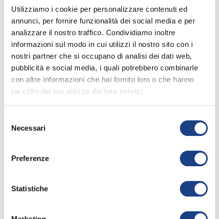
Utilizziamo i cookie per personalizzare contenuti ed
È bello passeggiare per tutta la città,
annunci, per fornire funzionalità dei social media e per
Nei viali e nei giardini, guardando qua
analizzare il nostro traffico. Condividiamo inoltre
e là,
informazioni sul modo in cui utilizzi il nostro sito con i
La piazza dei bambini fra un po' si
nostri partner che si occupano di analisi dei dati web,
pubblicità e social media, i quali potrebbero combinarle
sveglierà,
con altre informazioni che hai fornito loro o che hanno
Mi siedo ad aspettare vicino a te, papà,
raccolto dal tuo utilizzo dei loro servizi.
E quando guardo le tue mani, c'è
qualcosa che...
Selezione
Lì nella tua mano, ti segue ovunque
Necessari
del
leggi tutto
vai,
consenso
Qualunque cosa accada non
Preferenze
l'abbandoni mai,
info_outline
È quell'anello d'oro che porti lì con te,
Se tendi la tua mano, lui brilla verso
Statistiche
me.
47° Zecchino d'Oro
È la tua buona stella che non ti lascia
Marketing