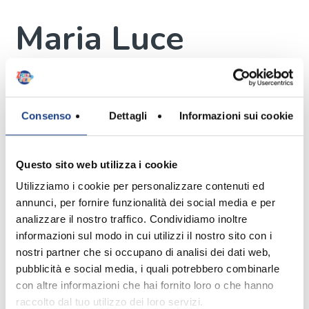
Maria Luce
Gamboni
Interprete
Consenso
Dettagli
Informazioni sui cookie
Questo sito web utilizza i cookie
Ha 9 anni ed è di Pesaro, ha due
Utilizziamo i cookie per personalizzare contenuti ed
fratelli, il piccolo Emanuele di 2 anni e
annunci, per fornire funzionalità dei social media e per
Maria Gioia di 13.
analizzare il nostro traffico. Condividiamo inoltre
Ha tantissime bambole e ne ha
informazioni sul modo in cui utilizzi il nostro sito con i
portate un paio anche a Bologna,
nostri partner che si occupano di analisi dei dati web,
perchè da alcune non riesce proprio a
pubblicità e social media, i quali potrebbero combinarle
separarsi.
con altre informazioni che hai fornito loro o che hanno
È molto brava a scuola e da
raccolto dal tuo utilizzo dei loro servizi.