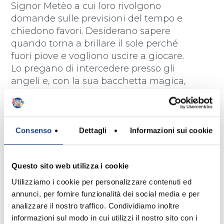
Signor Metèo a cui loro rivolgono
domande sulle previsioni del tempo e
chiedono favori. Desiderano sapere
quando torna a brillare il sole perché
fuori piove e vogliono uscire a giocare.
Lo pregano di intercedere presso gli
angeli e, con la sua bacchetta magica,
spazzare via le nuvole e la pioggia,
calmare le acque del mare e far
riapparire il sole, per rendere possibile
il bel sogno di fare una gita tutti
Consenso
Dettagli
Informazioni sui cookie
insieme.
Questo sito web utilizza i cookie
Utilizziamo i cookie per personalizzare contenuti ed
annunci, per fornire funzionalità dei social media e per
Testo
analizzare il nostro traffico. Condividiamo inoltre
informazioni sul modo in cui utilizzi il nostro sito con i