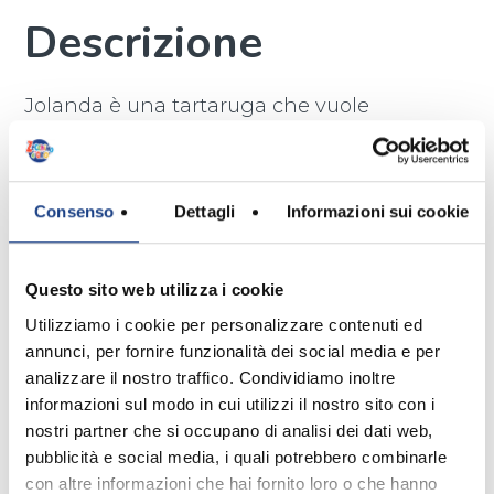
Descrizione
Jolanda è una tartaruga che vuole
diventare una ballerina e ogni sera
cerca di imparare la rumba, anche se
con la casa sopra di sé non poteva far
Consenso
Dettagli
Informazioni sui cookie
granché. Capisce però che non deve
arrendersi, ma solo rallentare un po':
adesso anche lei balla la rumba!
Questo sito web utilizza i cookie
Utilizziamo i cookie per personalizzare contenuti ed
annunci, per fornire funzionalità dei social media e per
Testo
analizzare il nostro traffico. Condividiamo inoltre
informazioni sul modo in cui utilizzi il nostro sito con i
nostri partner che si occupano di analisi dei dati web,
pubblicità e social media, i quali potrebbero combinarle
Indossava un buffo tutù,
con altre informazioni che hai fornito loro o che hanno
Una tartaruga