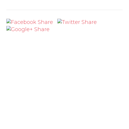
Troppo lenta tartaruga Jolanda.
Dai, adesso non fare così,
Non nasconderti a piangere lì.
Tanto in fondo che importa se vai
piano e sei corta,
Guarda come siamo buffi noi!
Ecco adesso ci piaci di più,
Quando ridi e poi vieni quaggiù.
Siamo dei buoni amici, dai balliamo,
che dici?
Rallentando...
Rallentando...
Rallentando insieme a te!
Così è troppo lenta!
Tartarumba con la gamba che bomba
Ma lei la balla sulla veranda.