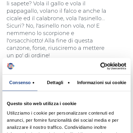
li sapete? Vola il gallo e vola il
pappagallo, volano il falco e anche la
cicale ed il calabrone, vola l'asinello…
Sicuri? No, l'asinello non vola, no! E
nemmeno lo scorpione e
l'orsacchiotto! Alla fine di questa
canzone, forse, riusciremo a mettere
un po' di ordine!
Consenso
Dettagli
Informazioni sui cookie
Testo
Questo sito web utilizza i cookie
La la la la, la la la la la la
Utilizziamo i cookie per personalizzare contenuti ed
La la la la, la la la la la.
annunci, per fornire funzionalità dei social media e per
La la la la, la la la la la la
analizzare il nostro traffico. Condividiamo inoltre
La la la la, la la la la la.