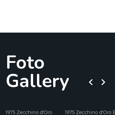
Spadavecchia
,
Annalisa Travelli
,
Giordano Bruno
Paola Delle Femine
Martelli
Testo
/
Adelio
Cogliati
Musica
/
Claudio
Cavallaro
Foto
Gallery
keyboard_arrow_left
keyboard_arrow_right
1975 Zecchino d'Oro
1975 Zecchino d'Oro E