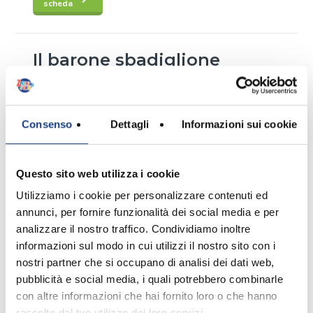
scheda
Interprete
/
1975
Elisabetta
Il barone sbadiglione
Garagnani
,
Teresa
17° Zecchino d'Oro
Zotti
Testo
/
Paola
Apri la
keyboard_arrow_right
Iavarone
scheda
Consenso
Dettagli
Informazioni sui cookie
Musica
/
Linda
Interprete
/
Marco
1975
Marletta
,
Mario
Cantagalli
,
Il vigile in gonnella
Pagano
Elisabetta Gennari
Questo sito web utilizza i cookie
17° Zecchino d'Oro
Testo
/
Ermanno
Utilizziamo i cookie per personalizzare contenuti ed
Parazzini
annunci, per fornire funzionalità dei social media e per
Apri la
keyboard_arrow_right
Musica
scheda
/
Corrado
analizzare il nostro traffico. Condividiamo inoltre
Castellari
Interprete
/
Efisietta
1975
informazioni sul modo in cui utilizzi il nostro sito con i
Napolitano
,
Lorenzo
nostri partner che si occupano di analisi dei dati web,
La banda del cortile
Marcuccetti
pubblicità e social media, i quali potrebbero combinarle
17° Zecchino d'Oro
Testo
/
Sauro
con altre informazioni che hai fornito loro o che hanno
raccolto dal tuo utilizzo dei loro servizi.