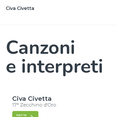
Civa Civetta
Canzoni
e interpreti
Civa Civetta
17° Zecchino d'Oro
Apri la
keyboard_arrow_right