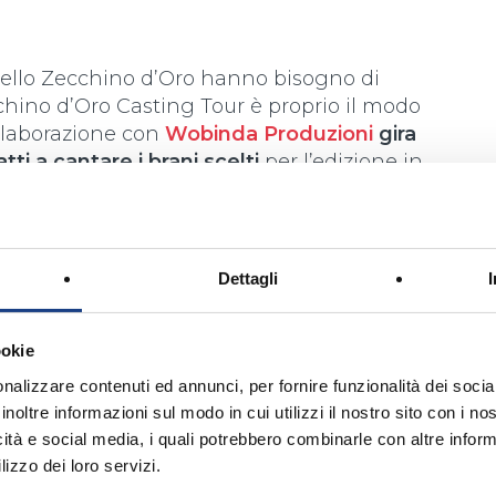
ello Zecchino d’Oro hanno bisogno di
chino d’Oro Casting Tour è proprio il modo
llaborazione con
Wobinda Produzioni
gira
atti a cantare i brani scelti
per l’edizione in
onalità, età e voce.
Dettagli
ontatta via mail la nostra Segreteria
ookie
nalizzare contenuti ed annunci, per fornire funzionalità dei socia
inoltre informazioni sul modo in cui utilizzi il nostro sito con i n
icità e social media, i quali potrebbero combinarle con altre inform
lizzo dei loro servizi.