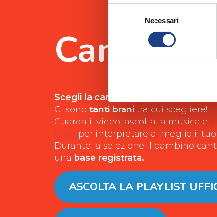
Selezione
Necessari
del
Canzoni
consenso
Scegli la canzone da cantare alle sel
Ci sono
tanti brani
tra cui scegliere!
Guarda il video, ascolta la musica e
i
testo
per interpretare al meglio il tuo
Durante la selezione il bambino cante
una
base registrata.
ASCOLTA LA PLAYLIST UFFI