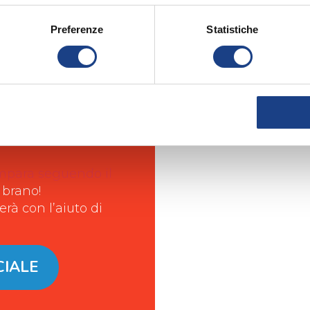
Preferenze
Statistiche
ezioni!
mpara seguendo il
 brano!
rà con l’aiuto di
CIALE