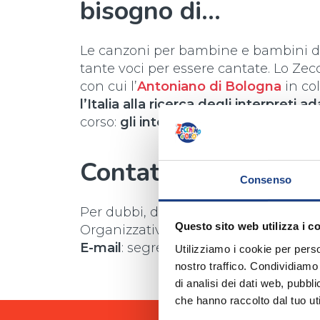
bisogno di…
Le canzoni per bambine e bambini d
tante voci per essere cantate. Lo Zec
con cui l’
Antoniano di Bologna
in co
l’Italia alla ricerca degli interpreti ad
corso:
gli interpreti “giusti” per pers
Contattaci!
Consenso
Per dubbi, difficoltà e informazioni c
Questo sito web utilizza i c
Organizzativa
E-mail
: segreteria@antoniano.it
Utilizziamo i cookie per perso
nostro traffico. Condividiamo 
di analisi dei dati web, pubbl
che hanno raccolto dal tuo uti