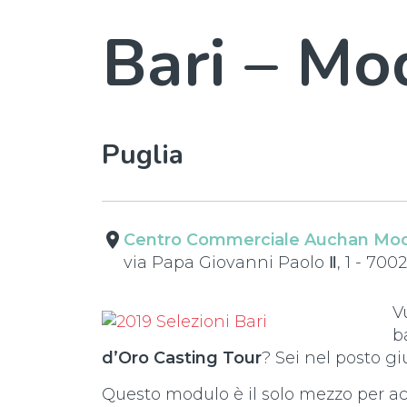
Bari – M
Puglia
place
Centro Commerciale Auchan Mo
via Papa Giovanni Paolo Ⅱ, 1 - 70
V
b
d’Oro Casting Tour
? Sei nel posto gi
Questo modulo è il solo mezzo per acc