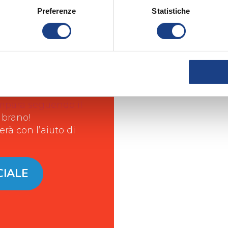
Preferenze
Statistiche
ezioni!
mpara seguendo il
 brano!
rà con l’aiuto di
CIALE