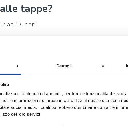
alle tappe?
 3 agli 10 anni.
sogno!
ormazioni, contatta la nostra Segreteria alla
Dettagli
 l'edizione relativa al 2025 (68° Zecchino
ookie
nalizzare contenuti ed annunci, per fornire funzionalità dei socia
inoltre informazioni sul modo in cui utilizzi il nostro sito con i n
icità e social media, i quali potrebbero combinarle con altre inform
lizzo dei loro servizi.