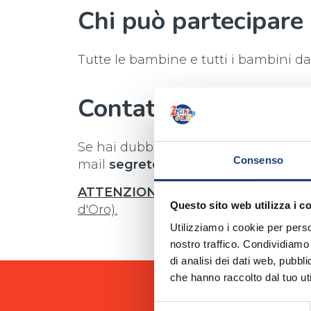
Chi può partecipare 
Tutte le bambine e tutti i bambini dai
Contattaci se hai bi
Se hai dubbi e difficoltà o se vuoi inf
Consenso
mail
segreteria@antoniano.it
.
ATTENZIONE:
il casting è valido per
Questo sito web utilizza i c
d'Oro).
Utilizziamo i cookie per perso
nostro traffico. Condividiamo 
di analisi dei dati web, pubbl
che hanno raccolto dal tuo uti
Selezione