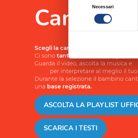
Canzoni
Necessari
del
consenso
Scegli la canzone da cantare alle sel
Ci sono
tanti brani
tra cui scegliere!
Guarda il video, ascolta la musica e
i
testo
per interpretare al meglio il tuo
Durante la selezione il bambino cante
una
base registrata.
ASCOLTA LA PLAYLIST UFFI
SCARICA I TESTI