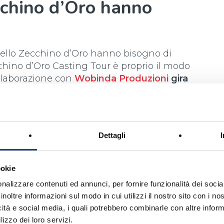
cchino d’Oro hanno
ello Zecchino d’Oro hanno bisogno di
chino d’Oro Casting Tour è proprio il modo
llaborazione con
Wobinda Produzioni
gira
atti a cantare i brani scelti
per l’edizione in
onalità, età e voce.
Dettagli
ontatta via mail la nostra Segreteria
ookie
nalizzare contenuti ed annunci, per fornire funzionalità dei socia
inoltre informazioni sul modo in cui utilizzi il nostro sito con i n
icità e social media, i quali potrebbero combinarle con altre inform
lizzo dei loro servizi.