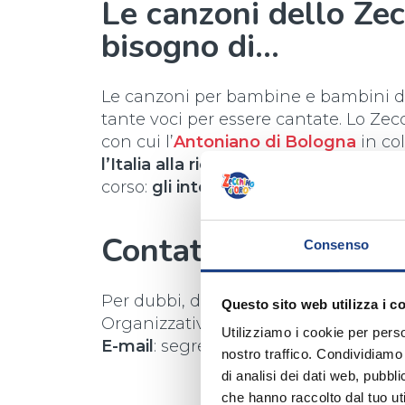
Le canzoni dello Ze
bisogno di…
Le canzoni per bambine e bambini d
tante voci per essere cantate. Lo Zec
con cui l’
Antoniano di Bologna
in co
l’Italia alla ricerca degli interpreti ad
corso:
gli interpreti “giusti” per pers
Contattaci!
Consenso
Per dubbi, difficoltà e informazioni c
Questo sito web utilizza i c
Organizzativa
Utilizziamo i cookie per perso
E-mail
: segreteria@antoniano.it
nostro traffico. Condividiamo 
di analisi dei dati web, pubbl
che hanno raccolto dal tuo uti