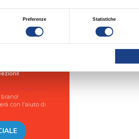
Preferenze
Statistiche
ezioni!
mpara seguendo il
 brano!
rà con l’aiuto di
CIALE