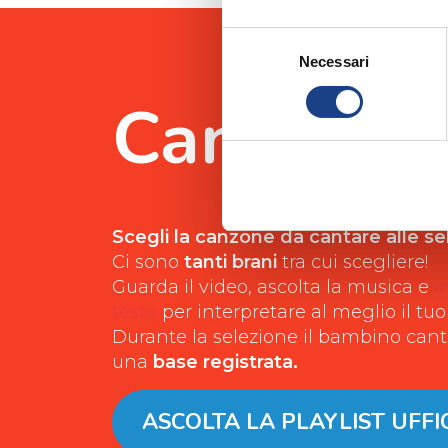
Selezione
Necessari
del
consenso
Canzoni
Scegli la canzone da cantare alle sel
Ci sono
tanti brani
tra cui scegliere!
Guarda il video, ascolta la musica e
i
testo
per interpretare al meglio il tuo
Durante la selezione il bambino cante
una
base registrata.
ASCOLTA LA PLAYLIST UFFI