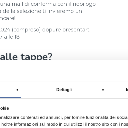
 una mail di conferma con il riepilogo
a della selezione ti invieremo un
ncare!
e 2024 (compreso) oppure presentarti
 alle 18!
alle tappe?
 3 agli 10 anni.
sogno!
Dettagli
ormazioni, contatta la nostra Segreteria alla
ookie
nalizzare contenuti ed annunci, per fornire funzionalità dei socia
inoltre informazioni sul modo in cui utilizzi il nostro sito con i n
 l'edizione relativa al 2024 (67° Zecchino