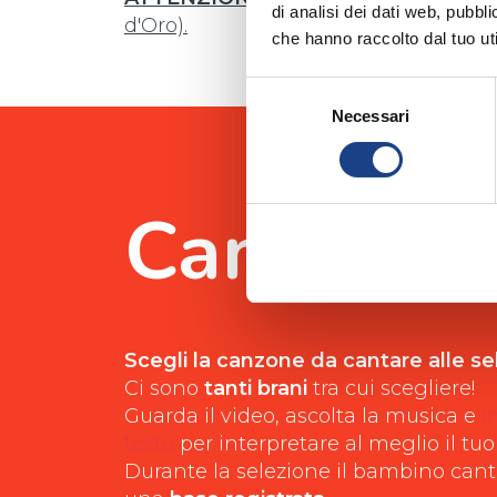
di analisi dei dati web, pubbl
d'Oro).
che hanno raccolto dal tuo uti
Selezione
Necessari
del
consenso
Canzoni
Scegli la canzone da cantare alle sel
Ci sono
tanti brani
tra cui scegliere!
Guarda il video, ascolta la musica e
i
testo
per interpretare al meglio il tuo
Durante la selezione il bambino cante