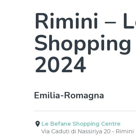
Rimini – 
Shopping
2024
Emilia-Romagna
place
Le Befane Shopping Centre
Via Caduti di Nassiriya 20 - Rimini