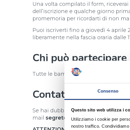
Una volta compilato il form, riceverai
dell’iscrizione e qualche giorno prim
promemoria per ricordarti di non ma
Puoi iscriverti fino a giovedì 4 april
liberamente nella fascia oraria dalle 17
Chi può partecipare 
Tutte le bambine e tutti i bambini dai
Contattaci se hai bi
Consenso
Se hai dubbi e difficoltà o se vuoi inf
Questo sito web utilizza i c
mail
segreteria@antoniano.it
.
Utilizziamo i cookie per perso
nostro traffico. Condividiamo 
ATTENZIONE:
il casting è valido per